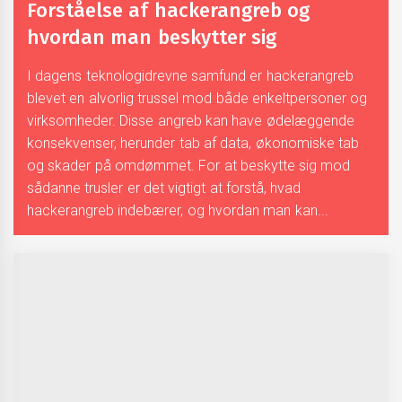
Forståelse af hackerangreb og
hvordan man beskytter sig
I dagens teknologidrevne samfund er hackerangreb
blevet en alvorlig trussel mod både enkeltpersoner og
virksomheder. Disse angreb kan have ødelæggende
konsekvenser, herunder tab af data, økonomiske tab
og skader på omdømmet. For at beskytte sig mod
sådanne trusler er det vigtigt at forstå, hvad
hackerangreb indebærer, og hvordan man kan...