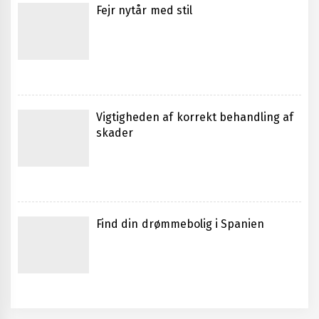
Fejr nytår med stil
behov
Vigtigheden af Professionel
Vigtigheden af korrekt behandling af
Rådgivning ved Boligkøb
skader
Effektive metoder til behandling af
Find din drømmebolig i Spanien
ankelsmerter