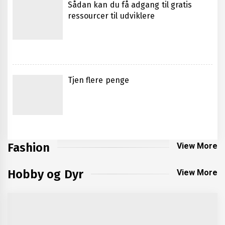
Sådan kan du få adgang til gratis
ressourcer til udviklere
Oplev den autentiske italienske
smagsoplevelse i København
Tjen flere penge
Vigtigheden af professionel
Fashion
View More
bådservice der forlænger sæsonen
Hobby og Dyr
View More
Herretøj til den stilbevidste mand