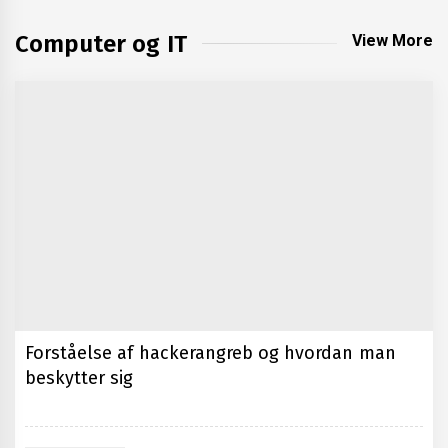
Computer og IT
View More
Oplev det bedste udvalg af
kvalitetsprodukter i Esbjerg
Stjernetegn Vandmanden og Dets
Energi
Forståelse af hackerangreb og hvordan man
beskytter sig
Forståelse af Clairvoyance Priser