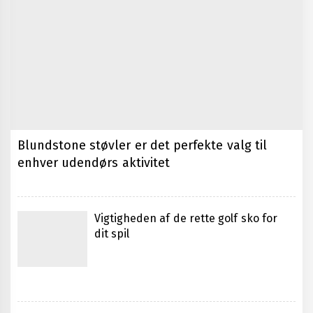
Generhvervelse af kørekort i Århus
Blundstone støvler er det perfekte valg til
enhver udendørs aktivitet
Vigtigheden af professionel bilvask
for bilens vedligeholdelse
Vigtigheden af de rette golf sko for
dit spil
Senge i Kolding til enhver smag og