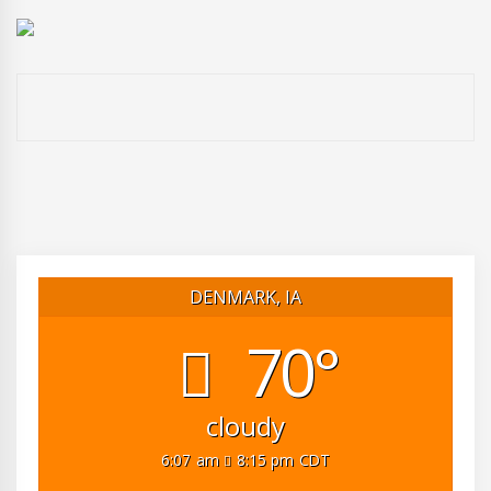
DENMARK, IA
70°
cloudy
6:07 am
8:15 pm CDT