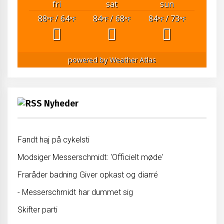
fri
sat
sun
88
/ 64
84
/ 68
84
/ 73
°F
°F
°F
°F
°F
°F
powered by
Weather Atlas
Nyheder
Fandt haj på cykelsti
Modsiger Messerschmidt: 'Officielt møde'
Fraråder badning Giver opkast og diarré
- Messerschmidt har dummet sig
Skifter parti