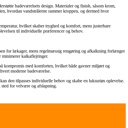
derstøtte badeværelsets design. Materialer og finish, såsom krom,
esuden, hvordan vandstrålerne rammer kroppen, og dermed hvor
emperatur, hvilket skaber tryghed og komfort, mens justerbare
plevelsen til individuelle præferencer og behov.
sikoen for lækager, mens regelmæssig rengøring og afkalkning forlænger
 minimerer kalkaflejringer.
 på kompromis med komforten, hvilket både gavner miljøet og
 ethvert moderne badeværelse.
r kan den tilpasses individuelle behov og skabe en luksuriøs oplevelse.
t sted for velvære og afslapning.