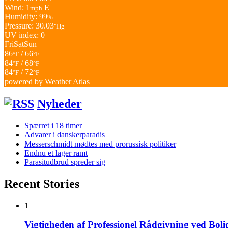
Wind: 1
E
mph
Humidity: 99
%
Pressure: 30.03
"Hg
UV index: 0
Fri
Sat
Sun
86
/ 66
°F
°F
84
/ 68
°F
°F
84
/ 72
°F
°F
powered by
Weather Atlas
Nyheder
Spærret i 18 timer
Advarer i danskerparadis
Messerschmidt mødtes med prorussisk politiker
Endnu et lager ramt
Parasitudbrud spreder sig
Recent Stories
1
Vigtigheden af Professionel Rådgivning ved Bol