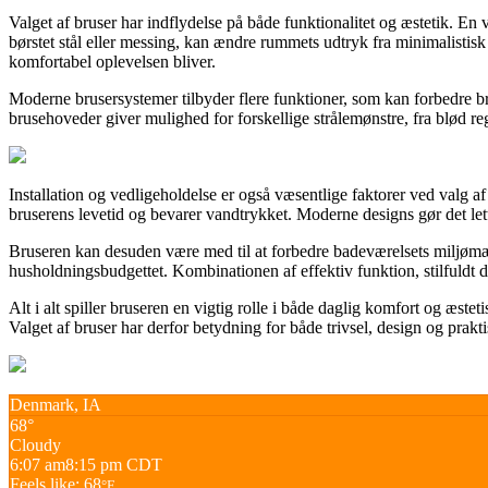
Valget af bruser har indflydelse på både funktionalitet og æstetik. En
børstet stål eller messing, kan ændre rummets udtryk fra minimalisti
komfortabel oplevelsen bliver.
Moderne brusersystemer tilbyder flere funktioner, som kan forbedre b
brusehoveder giver mulighed for forskellige strålemønstre, fra blød reg
Installation og vedligeholdelse er også væsentlige faktorer ved valg a
bruserens levetid og bevarer vandtrykket. Moderne designs gør det let
Bruseren kan desuden være med til at forbedre badeværelsets miljømæ
husholdningsbudgettet. Kombinationen af effektiv funktion, stilfuldt 
Alt i alt spiller bruseren en vigtig rolle i både daglig komfort og æst
Valget af bruser har derfor betydning for både trivsel, design og prakt
Denmark, IA
68°
Cloudy
6:07 am
8:15 pm CDT
Feels like: 68
°F