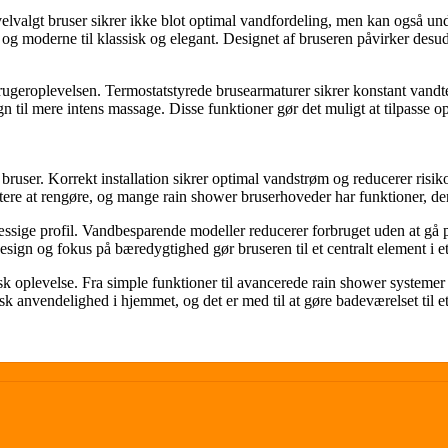
 velvalgt bruser sikrer ikke blot optimal vandfordeling, men kan også un
sk og moderne til klassisk og elegant. Designet af bruseren påvirker d
rugeroplevelsen. Termostatstyrede brusearmaturer sikrer konstant vandt
n til mere intens massage. Disse funktioner gør det muligt at tilpasse o
f bruser. Korrekt installation sikrer optimal vandstrøm og reducerer ri
tere at rengøre, og mange rain shower bruserhoveder har funktioner, der
ssige profil. Vandbesparende modeller reducerer forbruget uden at gå
design og fokus på bæredygtighed gør bruseren til et centralt element i
etisk oplevelse. Fra simple funktioner til avancerede rain shower systeme
isk anvendelighed i hjemmet, og det er med til at gøre badeværelset til e