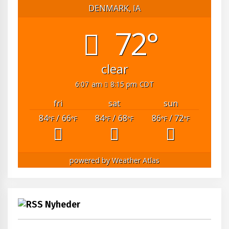
DENMARK, IA
72°
clear
6:07 am
8:15 pm CDT
fri
sat
sun
84
/ 66
84
/ 68
86
/ 72
°F
°F
°F
°F
°F
°F
powered by
Weather Atlas
Nyheder