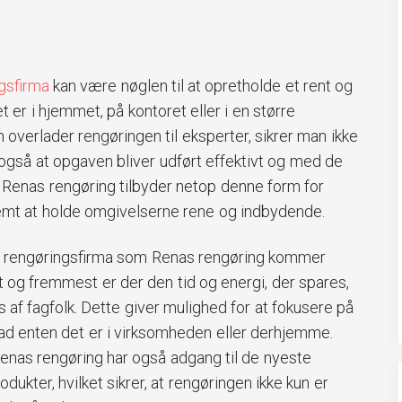
gsfirma
kan være nøglen til at opretholde et rent og
t er i hjemmet, på kontoret eller i en større
overlader rengøringen til eksperter, sikrer man ikke
også at opgaven bliver udført effektivt og med de
m Renas rengøring tilbyder netop denne form for
nemt at holde omgivelserne rene og indbydende.
lt rengøringsfirma som Renas rengøring kommer
 og fremmest er der den tid og energi, der spares,
 af fagfolk. Dette giver mulighed for at fokusere på
vad enten det er i virksomheden eller derhjemme.
nas rengøring har også adgang til de nyeste
dukter, hvilket sikrer, at rengøringen ikke kun er