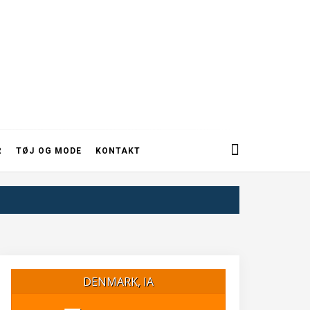
R
TØJ OG MODE
KONTAKT
DENMARK, IA