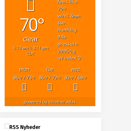
feels like:
70
°f
70°
wind: 4
mph
sse
humidity:
94
clear
%
pressure:
6:10 am
8:11 pm
29.95
"hg
CDT
uv index: 0
mon
tue
wed
86
/ 73
86
/ 72
82
/ 68
°F
°F
°F
°F
°F
°F
powered by
Weather Atlas
Nyheder