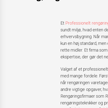
Et
Professionelt rengørin
sundt miljø, hvad enten de
erhvervsbygning. Når man 
kun en høj standard, men 
rette midler. Et firma so
ekspertise, der gør det 
Valget af et professione
med mange fordele. Først
når rengøringen varetages
andre vigtige opgaver, h
Rengøringsfirmaer som Re
rengøringsteknikker og pro