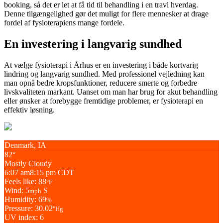
booking, så det er let at få tid til behandling i en travl hverdag.
Denne tilgængelighed gør det muligt for flere mennesker at drage
fordel af fysioterapiens mange fordele.
En investering i langvarig sundhed
At vælge fysioterapi i Århus er en investering i både kortvarig
lindring og langvarig sundhed. Med professionel vejledning kan
man opnå bedre kropsfunktioner, reducere smerte og forbedre
livskvaliteten markant. Uanset om man har brug for akut behandling
eller ønsker at forebygge fremtidige problemer, er fysioterapi en
effektiv løsning.
Denmark, IA
82°
Mostly Cloudy
6:07 am
8:15 pm CDT
Feels like: 88
°F
Wind: 5
S
mph
Humidity: 69
%
Pressure: 30.02
"Hg
UV index: 6