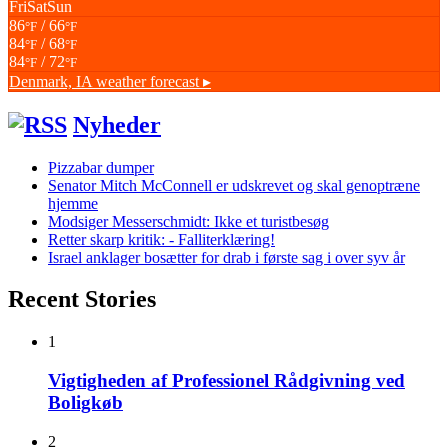
Fri
Sat
Sun
86
/ 66
°F
°F
84
/ 68
°F
°F
84
/ 72
°F
°F
Denmark, IA
weather forecast ▸
Nyheder
Pizzabar dumper
Senator Mitch McConnell er udskrevet og skal genoptræne
hjemme
Modsiger Messerschmidt: Ikke et turistbesøg
Retter skarp kritik: - Falliterklæring!
Israel anklager bosætter for drab i første sag i over syv år
Recent Stories
1
Vigtigheden af Professionel Rådgivning ved
Boligkøb
2