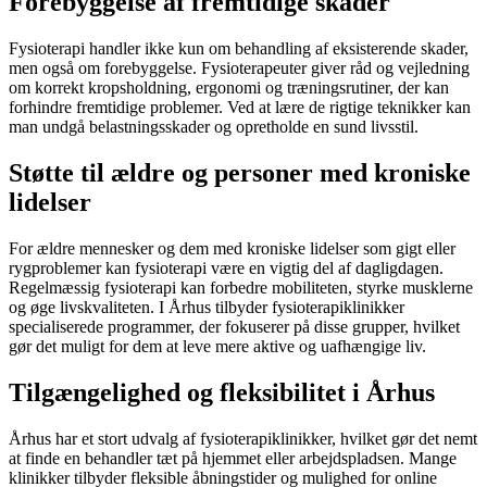
Forebyggelse af fremtidige skader
Fysioterapi handler ikke kun om behandling af eksisterende skader,
men også om forebyggelse. Fysioterapeuter giver råd og vejledning
om korrekt kropsholdning, ergonomi og træningsrutiner, der kan
forhindre fremtidige problemer. Ved at lære de rigtige teknikker kan
man undgå belastningsskader og opretholde en sund livsstil.
Støtte til ældre og personer med kroniske
lidelser
For ældre mennesker og dem med kroniske lidelser som gigt eller
rygproblemer kan fysioterapi være en vigtig del af dagligdagen.
Regelmæssig fysioterapi kan forbedre mobiliteten, styrke musklerne
og øge livskvaliteten. I Århus tilbyder fysioterapiklinikker
specialiserede programmer, der fokuserer på disse grupper, hvilket
gør det muligt for dem at leve mere aktive og uafhængige liv.
Tilgængelighed og fleksibilitet i Århus
Århus har et stort udvalg af fysioterapiklinikker, hvilket gør det nemt
at finde en behandler tæt på hjemmet eller arbejdspladsen. Mange
klinikker tilbyder fleksible åbningstider og mulighed for online