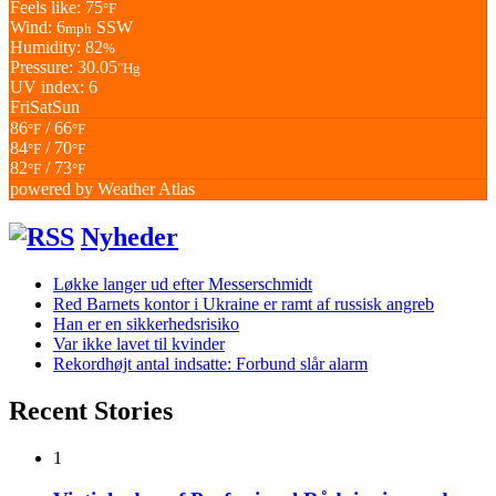
Feels like: 75
°F
Wind: 6
SSW
mph
Humidity: 82
%
Pressure: 30.05
"Hg
UV index: 6
Fri
Sat
Sun
86
/ 66
°F
°F
84
/ 70
°F
°F
82
/ 73
°F
°F
powered by
Weather Atlas
Nyheder
Løkke langer ud efter Messerschmidt
Red Barnets kontor i Ukraine er ramt af russisk angreb
Han er en sikkerhedsrisiko
Var ikke lavet til kvinder
Rekordhøjt antal indsatte: Forbund slår alarm
Recent Stories
1