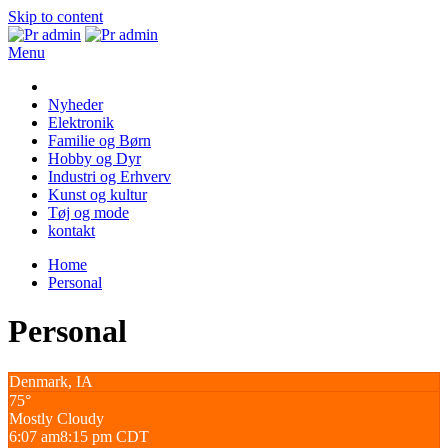
Skip to content
Menu
Pr admin
Nyheder
Elektronik
Familie og Børn
Hobby og Dyr
Industri og Erhverv
Kunst og kultur
Tøj og mode
kontakt
Home
Personal
Personal
Denmark, IA
75°
Mostly Cloudy
6:07 am
8:15 pm CDT