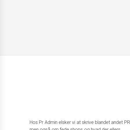
Hos Pr Admin elsker vi at skrive blandet andet PR
men også om fede shops og hvad der ellers