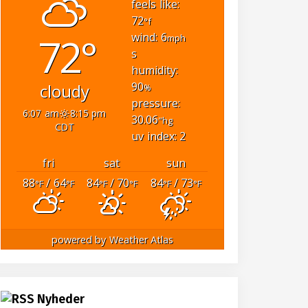
feels like:
72
°f
72°
wind: 6
mph
s
humidity:
90
cloudy
%
pressure:
6:07 am
8:15 pm
30.06
"hg
CDT
uv index: 2
fri
sat
sun
88
/ 64
84
/ 70
84
/ 73
°F
°F
°F
°F
°F
°F
powered by
Weather Atlas
Nyheder