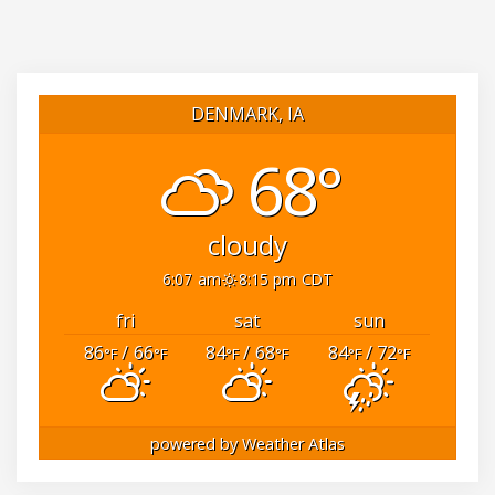
DENMARK, IA
68°
cloudy
6:07 am
8:15 pm CDT
fri
sat
sun
86
/ 66
84
/ 68
84
/ 72
°F
°F
°F
°F
°F
°F
powered by
Weather Atlas