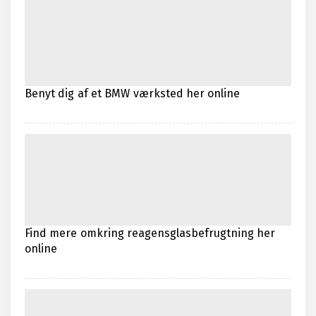
Benyt dig af et BMW værksted her online
Find mere omkring reagensglasbefrugtning her
online