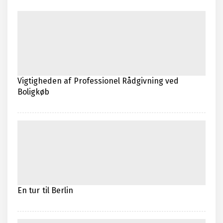
Vigtigheden af Professionel Rådgivning ved
Boligkøb
En tur til Berlin