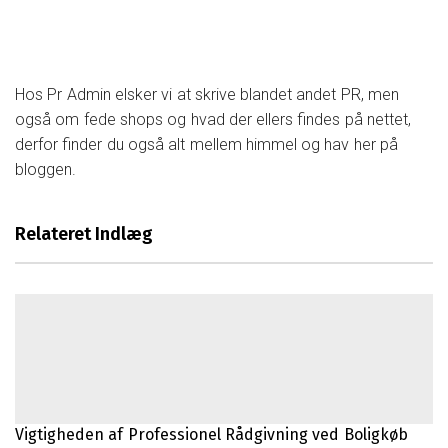
Effektive metoder til behandling af
ankelsmerter
Hos Pr Admin elsker vi at skrive blandet andet PR, men
også om fede shops og hvad der ellers findes på nettet,
Effektiv beskyttelse med dry bags
derfor finder du også alt mellem himmel og hav her på
bloggen.
Vigtigheden af private skilte i
hverdagen
Relateret Indlæg
Oplev det bedste udvalg af
kvalitetsprodukter i Esbjerg
Stjernetegn Vandmanden og Dets
Energi
Vigtigheden af Professionel Rådgivning ved Boligkøb