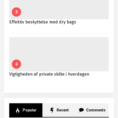
3
Effektiv beskyttelse med dry bags
4
Vigtigheden af private skilte i hverdagen
Popular
Recent
Comments