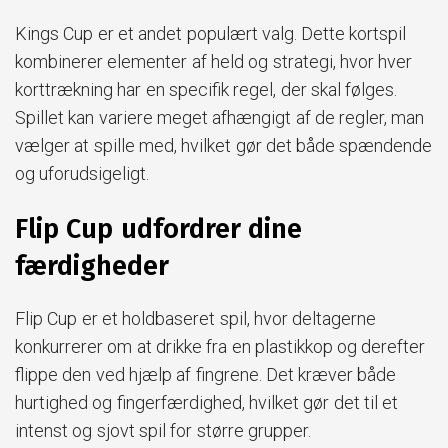
Kings Cup er et andet populært valg. Dette kortspil
kombinerer elementer af held og strategi, hvor hver
korttrækning har en specifik regel, der skal følges.
Spillet kan variere meget afhængigt af de regler, man
vælger at spille med, hvilket gør det både spændende
og uforudsigeligt.
Flip Cup udfordrer dine
færdigheder
Flip Cup er et holdbaseret spil, hvor deltagerne
konkurrerer om at drikke fra en plastikkop og derefter
flippe den ved hjælp af fingrene. Det kræver både
hurtighed og fingerfærdighed, hvilket gør det til et
intenst og sjovt spil for større grupper.