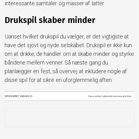
interessante samtaler og masser af latter.
Drukspil skaber minder
Uanset hvilket drukspil du vælger, er det vigtigste at
have det sjovt og nyde selskabet. Drukspil er ikke kun
om at drikke; de handler om at skabe minder og styrke
båndene mellem venner. Så næste gang du
planlægger en fest, så overvej at inkludere nogle af
disse spil for at sikre en uforglemmelig aften.