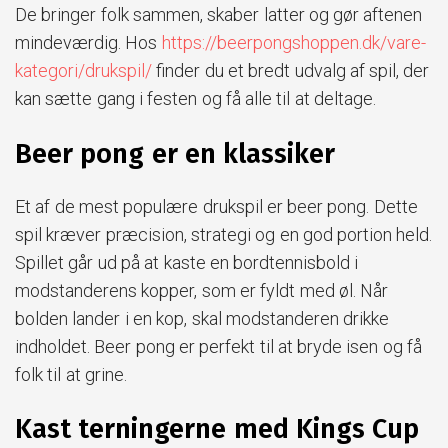
De bringer folk sammen, skaber latter og gør aftenen
mindeværdig. Hos
https://beerpongshoppen.dk/vare-
kategori/drukspil/
finder du et bredt udvalg af spil, der
kan sætte gang i festen og få alle til at deltage.
Beer pong er en klassiker
Et af de mest populære drukspil er beer pong. Dette
spil kræver præcision, strategi og en god portion held.
Spillet går ud på at kaste en bordtennisbold i
modstanderens kopper, som er fyldt med øl. Når
bolden lander i en kop, skal modstanderen drikke
indholdet. Beer pong er perfekt til at bryde isen og få
folk til at grine.
Kast terningerne med Kings Cup