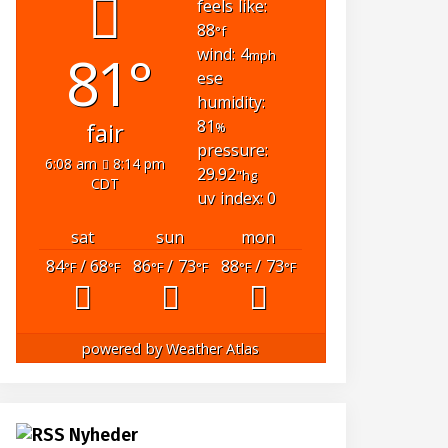
feels like:
88
°f
81°
wind: 4
mph
ese
humidity:
81
fair
%
pressure:
6:08 am
8:14 pm
29.92
"hg
CDT
uv index: 0
sat
sun
mon
84
/ 68
86
/ 73
88
/ 73
°F
°F
°F
°F
°F
°F
powered by
Weather Atlas
Nyheder