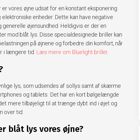
er er vores øjne udsat for en konstant eksponering
g elektroniske enheder. Dette kan have negative
g generelle øjensundhed. Heldigvis er der en
ytter mod blåt lys. Disse specialdesignede briller kan
elastningen på øjnene og forbedre din komfort, når
r i længere tid.
Læs mere om Bluelight briller
.
?
 synlige lys, som udsendes af sollys samt af skærme
tphones og tablets. Det har en kort bølgelængde
det mere tilbøjeligt til at trænge dybt ind i øjet og
 over tid.
r blåt lys vores øjne?