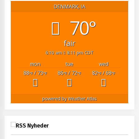
DENMARK, IA
70°
fair
6:10 am
8:11 pm CDT
mon
tue
wed
88
/ 73
86
/ 72
82
/ 68
°F
°F
°F
°F
°F
°F
powered by
Weather Atlas
Nyheder