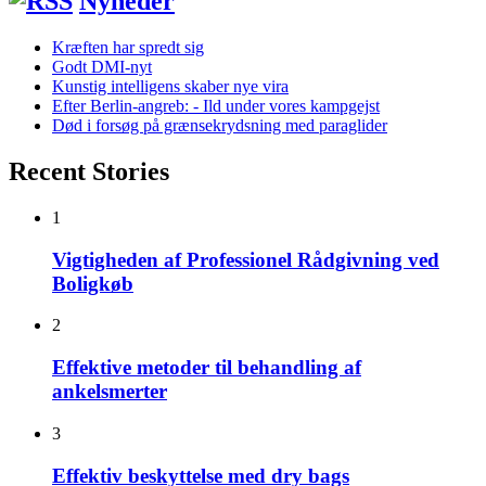
Nyheder
Kræften har spredt sig
Godt DMI-nyt
Kunstig intelligens skaber nye vira
Efter Berlin-angreb: - Ild under vores kampgejst
Død i forsøg på grænsekrydsning med paraglider
Recent Stories
1
Vigtigheden af Professionel Rådgivning ved
Boligkøb
2
Effektive metoder til behandling af
ankelsmerter
3
Effektiv beskyttelse med dry bags