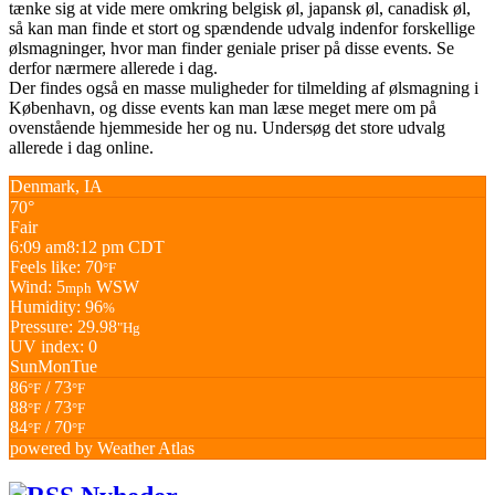
tænke sig at vide mere omkring belgisk øl, japansk øl, canadisk øl,
så kan man finde et stort og spændende udvalg indenfor forskellige
ølsmagninger, hvor man finder geniale priser på disse events. Se
derfor nærmere allerede i dag.
Der findes også en masse muligheder for tilmelding af ølsmagning i
København, og disse events kan man læse meget mere om på
ovenstående hjemmeside her og nu. Undersøg det store udvalg
allerede i dag online.
Denmark, IA
70°
Fair
6:09 am
8:12 pm CDT
Feels like: 70
°F
Wind: 5
WSW
mph
Humidity: 96
%
Pressure: 29.98
"Hg
UV index: 0
Sun
Mon
Tue
86
/ 73
°F
°F
88
/ 73
°F
°F
84
/ 70
°F
°F
powered by
Weather Atlas