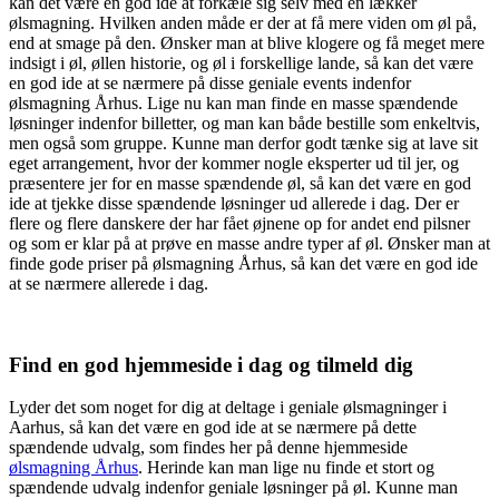
kan det være en god ide at forkæle sig selv med en lækker
ølsmagning. Hvilken anden måde er der at få mere viden om øl på,
end at smage på den. Ønsker man at blive klogere og få meget mere
indsigt i øl, øllen historie, og øl i forskellige lande, så kan det være
en god ide at se nærmere på disse geniale events indenfor
ølsmagning Århus. Lige nu kan man finde en masse spændende
løsninger indenfor billetter, og man kan både bestille som enkeltvis,
men også som gruppe. Kunne man derfor godt tænke sig at lave sit
eget arrangement, hvor der kommer nogle eksperter ud til jer, og
præsentere jer for en masse spændende øl, så kan det være en god
ide at tjekke disse spændende løsninger ud allerede i dag. Der er
flere og flere danskere der har fået øjnene op for andet end pilsner
og som er klar på at prøve en masse andre typer af øl. Ønsker man at
finde gode priser på ølsmagning Århus, så kan det være en god ide
at se nærmere allerede i dag.
Find en god hjemmeside i dag og tilmeld dig
Lyder det som noget for dig at deltage i geniale ølsmagninger i
Aarhus, så kan det være en god ide at se nærmere på dette
spændende udvalg, som findes her på denne hjemmeside
ølsmagning Århus
. Herinde kan man lige nu finde et stort og
spændende udvalg indenfor geniale løsninger på øl. Kunne man