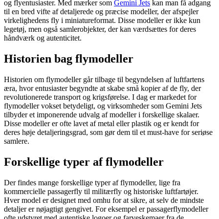
og flyentusiaster. Med mærker som
Gemini Jets
kan man få adgang
til en bred vifte af detaljerede og præcise modeller, der afspejler
virkelighedens fly i miniatureformat. Disse modeller er ikke kun
legetøj, men også samlerobjekter, der kan værdsættes for deres
håndværk og autenticitet.
Historien bag flymodeller
Historien om flymodeller går tilbage til begyndelsen af luftfartens
æra, hvor entusiaster begyndte at skabe små kopier af de fly, der
revolutionerede transport og krigsførelse. I dag er markedet for
flymodeller vokset betydeligt, og virksomheder som Gemini Jets
tilbyder et imponerende udvalg af modeller i forskellige skalaer.
Disse modeller er ofte lavet af metal eller plastik og er kendt for
deres høje detaljeringsgrad, som gør dem til et must-have for seriøse
samlere.
Forskellige typer af flymodeller
Der findes mange forskellige typer af flymodeller, lige fra
kommercielle passagerfly til militærfly og historiske luftfartøjer.
Hver model er designet med omhu for at sikre, at selv de mindste
detaljer er nøjagtigt gengivet. For eksempel er passagerflymodeller
ofte udstyret med autentiske logoer og farveskemaer fra de