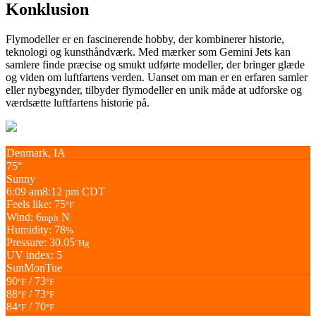
Konklusion
Flymodeller er en fascinerende hobby, der kombinerer historie,
teknologi og kunsthåndværk. Med mærker som Gemini Jets kan
samlere finde præcise og smukt udførte modeller, der bringer glæde
og viden om luftfartens verden. Uanset om man er en erfaren samler
eller nybegynder, tilbyder flymodeller en unik måde at udforske og
værdsætte luftfartens historie på.
Denmark, IA
75°
Sunny
6:09 am
8:12 pm CDT
Feels like: 75
°F
Wind: 6
N
mph
Humidity: 78
%
Pressure: 30.05
"Hg
UV index: 5
Sun
Mon
Tue
90
/ 73
°F
°F
88
/ 73
°F
°F
84
/ 70
°F
°F