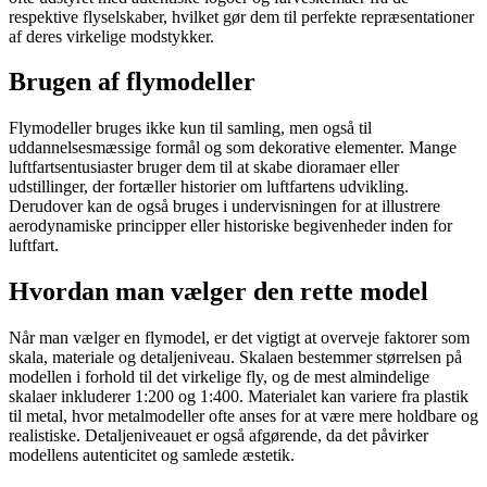
respektive flyselskaber, hvilket gør dem til perfekte repræsentationer
af deres virkelige modstykker.
Brugen af flymodeller
Flymodeller bruges ikke kun til samling, men også til
uddannelsesmæssige formål og som dekorative elementer. Mange
luftfartsentusiaster bruger dem til at skabe dioramaer eller
udstillinger, der fortæller historier om luftfartens udvikling.
Derudover kan de også bruges i undervisningen for at illustrere
aerodynamiske principper eller historiske begivenheder inden for
luftfart.
Hvordan man vælger den rette model
Når man vælger en flymodel, er det vigtigt at overveje faktorer som
skala, materiale og detaljeniveau. Skalaen bestemmer størrelsen på
modellen i forhold til det virkelige fly, og de mest almindelige
skalaer inkluderer 1:200 og 1:400. Materialet kan variere fra plastik
til metal, hvor metalmodeller ofte anses for at være mere holdbare og
realistiske. Detaljeniveauet er også afgørende, da det påvirker
modellens autenticitet og samlede æstetik.