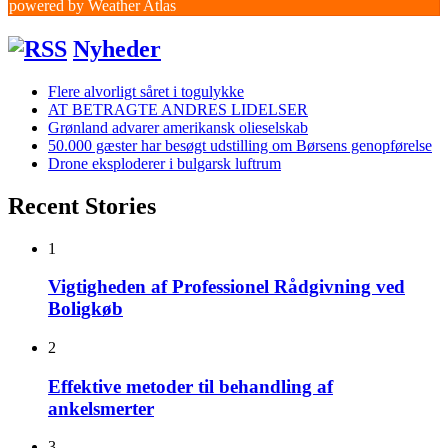
powered by
Weather Atlas
Nyheder
Flere alvorligt såret i togulykke
AT BETRAGTE ANDRES LIDELSER
Grønland advarer amerikansk olieselskab
50.000 gæster har besøgt udstilling om Børsens genopførelse
Drone eksploderer i bulgarsk luftrum
Recent Stories
1
Vigtigheden af Professionel Rådgivning ved
Boligkøb
2
Effektive metoder til behandling af
ankelsmerter
3