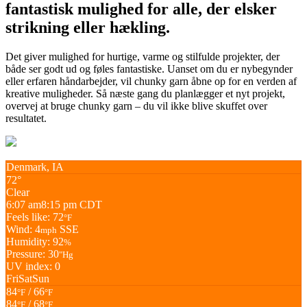
fantastisk mulighed for alle, der elsker
strikning eller hækling.
Det giver mulighed for hurtige, varme og stilfulde projekter, der
både ser godt ud og føles fantastiske. Uanset om du er nybegynder
eller erfaren håndarbejder, vil chunky garn åbne op for en verden af
kreative muligheder. Så næste gang du planlægger et nyt projekt,
overvej at bruge chunky garn – du vil ikke blive skuffet over
resultatet.
Denmark, IA
72°
Clear
6:07 am
8:15 pm CDT
Feels like: 72
°F
Wind: 4
SSE
mph
Humidity: 92
%
Pressure: 30
"Hg
UV index: 0
Fri
Sat
Sun
84
/ 66
°F
°F
84
/ 68
°F
°F