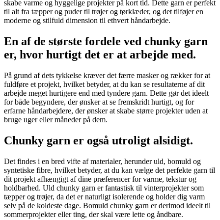
skabe varme og hyggelige projekter på kort tid. Dette garn er perfekt
til alt fra tæpper og puder til trøjer og tørklæder, og det tilføjer en
moderne og stilfuld dimension til ethvert håndarbejde.
En af de største fordele ved chunky garn
er, hvor hurtigt det er at arbejde med.
På grund af dets tykkelse kræver det færre masker og rækker for at
fuldføre et projekt, hvilket betyder, at du kan se resultaterne af dit
arbejde meget hurtigere end med tyndere garn. Dette gør det ideelt
for både begyndere, der ønsker at se fremskridt hurtigt, og for
erfarne håndarbejdere, der ønsker at skabe større projekter uden at
bruge uger eller måneder på dem.
Chunky garn er også utroligt alsidigt.
Det findes i en bred vifte af materialer, herunder uld, bomuld og
syntetiske fibre, hvilket betyder, at du kan vælge det perfekte garn til
dit projekt afhængigt af dine præferencer for varme, tekstur og
holdbarhed. Uld chunky garn er fantastisk til vinterprojekter som
tæpper og trøjer, da det er naturligt isolerende og holder dig varm
selv på de koldeste dage. Bomuld chunky garn er derimod ideelt til
sommerprojekter eller ting, der skal være lette og åndbare.