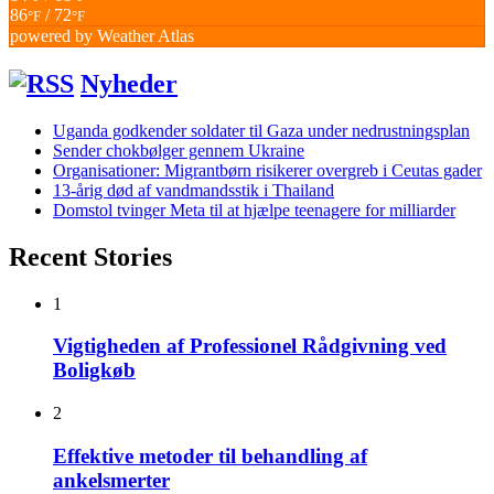
86
/ 72
°F
°F
powered by
Weather Atlas
Nyheder
Uganda godkender soldater til Gaza under nedrustningsplan
Sender chokbølger gennem Ukraine
Organisationer: Migrantbørn risikerer overgreb i Ceutas gader
13-årig død af vandmandsstik i Thailand
Domstol tvinger Meta til at hjælpe teenagere for milliarder
Recent Stories
1
Vigtigheden af Professionel Rådgivning ved
Boligkøb
2
Effektive metoder til behandling af
ankelsmerter