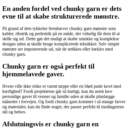
En anden fordel ved chunky garn er dets
evne til at skabe strukturerede mønstre.
På grund af dets tykkelse fremhæver chunky garn mønstre som
kabler, ribstrik og perlestrik på en måde, der virkelig får dem til at
skille sig ud. Dette gør det muligt at skabe smukke og komplekse
designs uden at skulle bruge komplicerede teknikker. Selv simple
mønstre ser imponerende ud, når de strikkes eller hækles med
chunky garn.
Chunky garn er også perfekt til
hjemmelavede gaver.
Hvem ville ikke elske et varmt tæppe eller en blød pude lavet med
kærlighed? Fordi projekterne går så hurtigt, kan du nemt lave
personlige gaver til venner og familie uden at skulle planlægge
måneder i forvejen. Og fordi chunky garn kommer i så mange farver
og materialer, kan du finde noget, der passer perfekt til modtagerens
stil og behov.
Afslutningsvis er chunky garn en