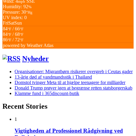
Wind: 4
SSE
mph
Humidity: 92
%
Pressure: 30
"Hg
UV index: 0
Fri
Sat
Sun
84
/ 66
°F
°F
84
/ 68
°F
°F
86
/ 72
°F
°F
powered by
Weather Atlas
Nyheder
Organisationer: Migrantbørn risikerer overgreb i Ceutas gader
13-årig død af vandmandsstik i Thailand
Domstol tvinger Meta til at hjælpe teenagere for milliarder
Donald Trump prøver igen at begrænse retten statsborgerskab
Klamme fund i 365discount-butik
Recent Stories
1
Vigtigheden af Professionel Rådgivning ved