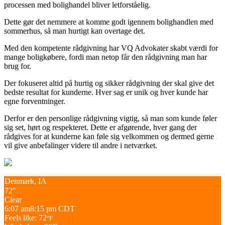
processen med bolighandel bliver letforståelig.
Dette gør det nemmere at komme godt igennem bolighandlen med
sommerhus, så man hurtigt kan overtage det.
Med den kompetente rådgivning har VQ Advokater skabt værdi for
mange boligkøbere, fordi man netop får den rådgivning man har
brug for.
Der fokuseret altid på hurtig og sikker rådgivning der skal give det
bedste resultat for kunderne. Hver sag er unik og hver kunde har
egne forventninger.
Derfor er den personlige rådgivning vigtig, så man som kunde føler
sig set, hørt og respekteret. Dette er afgørende, hver gang der
rådgives for at kunderne kan føle sig velkommen og dermed gerne
vil give anbefalinger videre til andre i netværket.
Denmark, IA
72°
Clear
6:07 am
8:15 pm CDT
Feels like: 72
°F