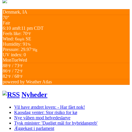
Denmark, IA
70°
Fair
6:10 am
8:11 pm CDT
Feels like: 70
°F
Wind: 6
SE
mph
Humidity: 91
%
Pressure: 29.97
"Hg
UV index: 0
Mon
Tue
Wed
88
/ 73
°F
°F
86
/ 72
°F
°F
82
/ 68
°F
°F
powered by
Weather Atlas
Nyheder
Vil have ændret loven: - Har fået nok!
Kaosdag venter: Stor risiko for kø
Nye våben mod helvedeslarve
Tysk minister: 'Dagligt mål for hybridangreb'
Æggekast i parlament