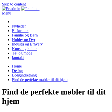
Skip to content
Menu
Pr admin
Nyheder
Elektronik
Familie og Børn
Hobby og Dyr
Industri og Erhverv
Kunst og kultur
Tøj og mode
kontakt
Home
Design
Boligindretning
Find de perfekte møbler til dit hjem
Find de perfekte møbler til dit
hjem