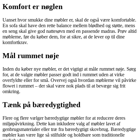
Komfort er nøglen
Uanset hvor smukke dine møbler er, skal de også være komfortable.
En sofa skal have den rette balance mellem blødhed og støtte, mens
en seng skal give god nattesøvn med en passende madras. Prøv altid
møblerne, før du køber dem, for at sikre, at de lever op til dine
komfortkrav.
Mål rummet nøje
Inden du køber nye møbler, er det vigtigt at måle rummet nøje. Sørg
for, at de valgte møbler passer godt ind i rummet uden at virke
overfyldte eller for små. Overvej også hvordan møblerne vil påvirke
flowet i rummet – der skal være nok plads til at bevæge sig frit
omkring.
Tænk på bæredygtighed
Flere og flere vælger bæredygtige møbler for at reducere deres
miljøpåvirkning. Dette kan inkludere valg af møbler lavet af
genbrugsmaterialer eller træ fra bæredygtigt skovbrug. Bæredygtige
møbler kan være lige så stilfulde og holdbare som traditionelle