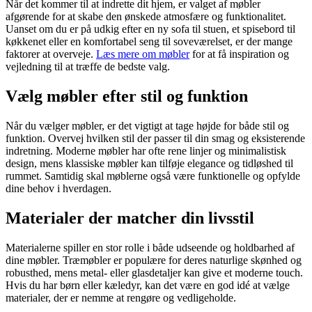
Når det kommer til at indrette dit hjem, er valget af møbler
afgørende for at skabe den ønskede atmosfære og funktionalitet.
Uanset om du er på udkig efter en ny sofa til stuen, et spisebord til
køkkenet eller en komfortabel seng til soveværelset, er der mange
faktorer at overveje.
Læs mere om møbler
for at få inspiration og
vejledning til at træffe de bedste valg.
Vælg møbler efter stil og funktion
Når du vælger møbler, er det vigtigt at tage højde for både stil og
funktion. Overvej hvilken stil der passer til din smag og eksisterende
indretning. Moderne møbler har ofte rene linjer og minimalistisk
design, mens klassiske møbler kan tilføje elegance og tidløshed til
rummet. Samtidig skal møblerne også være funktionelle og opfylde
dine behov i hverdagen.
Materialer der matcher din livsstil
Materialerne spiller en stor rolle i både udseende og holdbarhed af
dine møbler. Træmøbler er populære for deres naturlige skønhed og
robusthed, mens metal- eller glasdetaljer kan give et moderne touch.
Hvis du har børn eller kæledyr, kan det være en god idé at vælge
materialer, der er nemme at rengøre og vedligeholde.