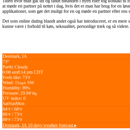
Tiden hvor man gik ud og fandt hinanden i byen eller tog kontakt til 
at møde en partner på nettet i dag, hvis det er man har brug for en l
applikationer, som gør det muligt for en og møde en partner efter ens
Det som online dating blandt andet også har introduceret, er en mere sp
kunne være i forhold til køn, seksualitet, personlige træk og så videre
Denmark, IA
73°
Partly Cloudy
6:08 am
8:14 pm CDT
Feels like: 73
°F
Wind: 11
SW
mph
Humidity: 89
%
Pressure: 29.94
"Hg
UV index: 0
Sat
Sun
Mon
84
/ 68
°F
°F
86
/ 73
°F
°F
88
/ 73
°F
°F
Denmark, IA
10 days weather forecast ▸