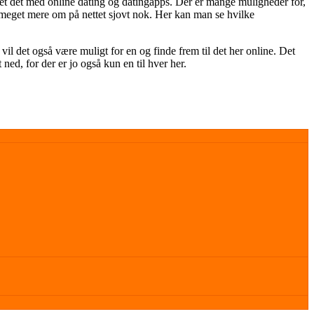
ttet det med online dating og datingapps. Der er mange muligheder for,
e meget mere om på nettet sjovt nok. Her kan man se hvilke
vil det også være muligt for en og finde frem til det her online. Det
ned, for der er jo også kun en til hver her.