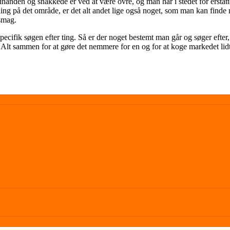
hinanden og snakkede er ved at være ovre, og man har i stedet for ersta
øsning på det område, er det alt andet lige også noget, som man kan find
 smag.
ecifik søgen efter ting. Så er der noget bestemt man går og søger efter, 
. Alt sammen for at gøre det nemmere for en og for at koge markedet lidt 