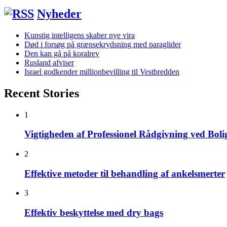
Nyheder
Kunstig intelligens skaber nye vira
Død i forsøg på grænsekrydsning med paraglider
Den kan gå på koralrev
Rusland afviser
Israel godkender millionbevilling til Vestbredden
Recent Stories
1
Vigtigheden af Professionel Rådgivning ved Bol
2
Effektive metoder til behandling af ankelsmerter
3
Effektiv beskyttelse med dry bags