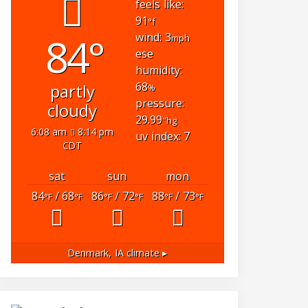
feels like:
91
°f
84°
wind: 3
mph
ese
humidity:
68
partly
%
pressure:
cloudy
29.99
"hg
6:08 am
8:14 pm
uv index: 7
CDT
sat
sun
mon
84
/ 68
86
/ 72
88
/ 73
°F
°F
°F
°F
°F
°F
Denmark, IA
climate ▸