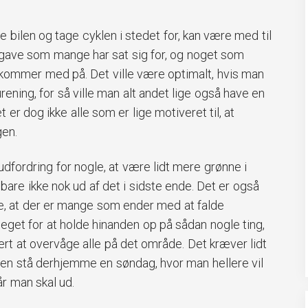
le bilen og tage cyklen i stedet for, kan være med til
pgave som mange har sat sig for, og noget som
g kommer med på. Det ville være optimalt, hvis man
rening, for så ville man alt andet lige også have en
t er dog ikke alle som er lige motiveret til, at
gen.
fordring for nogle, at være lidt mere grønne i
bare ikke nok ud af det i sidste ende. Det er også
te, at der er mange som ender med at falde
get for at holde hinanden op på sådan nogle ting,
rt at overvåge alle på det område. Det kræver lidt
len stå derhjemme en søndag, hvor man hellere vil
år man skal ud.