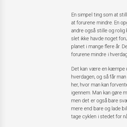
En simpel ting som at stil
at forurene mindre. En o
andre også stille og roli
slet ikke havde noget foru
planet i mange flere år. De
forurene mindre i hverda
Det kan være en kæmpe ud
hverdagen, og så får man 
her, hvor man kan forven
igennem. Man kan gøre me
men det er også bare svæ
mere end bare og lade bi
tage cyklen i stedet for n