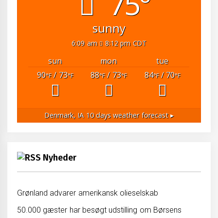
75°
sunny
6:09 am
8:12 pm CDT
sun
mon
tue
90
/ 73
88
/ 73
84
/ 70
°F
°F
°F
°F
°F
°F
Denmark, IA
10 days weather forecast ▸
Nyheder
Grønland advarer amerikansk olieselskab
50.000 gæster har besøgt udstilling om Børsens