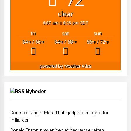
clear
6:07 am
8:15 pm CDT
fri
sat
sun
84
/ 66
84
/ 68
86
/ 72
°F
°F
°F
°F
°F
°F
powered by
Weather Atlas
Nyheder
Domstol tvinger Meta til at hjælpe teenagere for
milliarder
Donald Trump prøver igen at begrænse retten