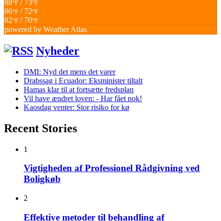
88
/ 73
°F
°F
86
/ 72
°F
°F
82
/ 70
°F
°F
powered by
Weather Atlas
Nyheder
DMI: Nyd det mens det varer
Drabssag i Ecuador: Eksminister tiltalt
Hamas klar til at fortsætte fredsplan
Vil have ændret loven: - Har fået nok!
Kaosdag venter: Stor risiko for kø
Recent Stories
1
Vigtigheden af Professionel Rådgivning ved
Boligkøb
2
Effektive metoder til behandling af