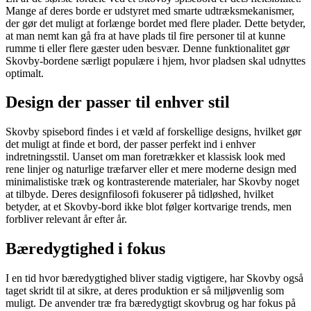
Mange af deres borde er udstyret med smarte udtræksmekanismer,
der gør det muligt at forlænge bordet med flere plader. Dette betyder,
at man nemt kan gå fra at have plads til fire personer til at kunne
rumme ti eller flere gæster uden besvær. Denne funktionalitet gør
Skovby-bordene særligt populære i hjem, hvor pladsen skal udnyttes
optimalt.
Design der passer til enhver stil
Skovby spisebord findes i et væld af forskellige designs, hvilket gør
det muligt at finde et bord, der passer perfekt ind i enhver
indretningsstil. Uanset om man foretrækker et klassisk look med
rene linjer og naturlige træfarver eller et mere moderne design med
minimalistiske træk og kontrasterende materialer, har Skovby noget
at tilbyde. Deres designfilosofi fokuserer på tidløshed, hvilket
betyder, at et Skovby-bord ikke blot følger kortvarige trends, men
forbliver relevant år efter år.
Bæredygtighed i fokus
I en tid hvor bæredygtighed bliver stadig vigtigere, har Skovby også
taget skridt til at sikre, at deres produktion er så miljøvenlig som
muligt. De anvender træ fra bæredygtigt skovbrug og har fokus på