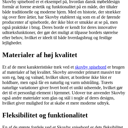
Skovby spisebord er et eksempel på, hvordan dansk møbeldesign
formår at forene æstetik og funktionalitet på en måde, der tiltaler
både traditionelle og moderne hjem. Med en historie, der strækker
sig over flere årtier, har Skovby etableret sig som en af de førende
producenter af spiseborde, der ikke blot er smukke at se på, men
også praktiske i brug. Deres borde er kendt for deres innovative
udtræksfunktioner, der gør det muligt at tilpasse bordets størrelse
efter behov, hvilket er ideelt til både hverdagsbrug og festlige
lejligheder.
Materialer af høj kvalitet
Et af de mest karakteristiske træk ved et
skovby spisebord
er brugen
af materialer af høj kvalitet. Skovby anvender primært massivt træ
som eg, bøg og valnød, hvilket sikrer, at bordene ikke blot er
holdbare, men også får en naturlig og varm udstråling. Træets
naturlige variationer giver hvert bord et unikt udseende, hvilket gør
det til et personligt element i hjemmet. Udover træ anvender Skovby
også andre materialer som glas og stål i nogle af deres designs,
hvilket giver mulighed for at skabe et mere moderne udtryk.
Fleksibilitet og funktionalitet
En af de største fordele ved et Skovby spisebord er dets fleksibilitet.