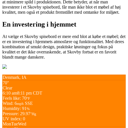
at minimere spild i produktionen. Dette betyder, at når man
investerer i et Skovby spisebord, får man ikke blot et møbel af høj
kvalitet, men også et produkt fremstillet med omtanke for miljøet.
En investering i hjemmet
At vælge et Skovby spisebord er mere end blot at købe et møbel; det
er en investering i hjemmets atmosfære og funktionalitet. Med deres
kombination af smukt design, praktiske løsninger og fokus på
kvalitet er det ikke overraskende, at Skovby fortsat er en favorit
blandt mange danskere.
Denmark, IA
70°
Clear
6:10 am
8:11 pm CDT
Feels like: 70
°F
Wind: 6
SSE
mph
Humidity: 91
%
Pressure: 29.97
"Hg
UV index: 0
Mon
Tue
Wed