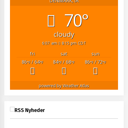
DENMARK, IA
70°
cloudy
6:07 am
8:15 pm CDT
fri
sat
sun
86
/ 64
84
/ 68
86
/ 72
°F
°F
°F
°F
°F
°F
powered by
Weather Atlas
Nyheder